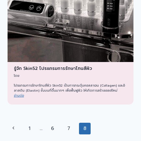
รู้จัก Skin52 โปรแกรมการรักษาโทนสีผิว
โดย
โปรแกรมการรักษาโทนสีผิว Skin52 เป็นการกระตุ้นคอลลาเจน (Collagen) และอิ
ลาสติน (Elastin) ชั้นบนที่ตื้นมากๆ เพื่อฟื้นฟูผิว ให้เกิดการสร้างเซลล์ใหม่
อ่านต่อ
Page
Previous
1
…
6
7
8
Page