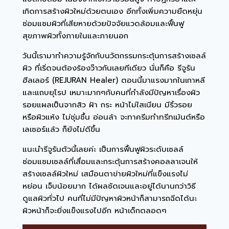
เกิดการสร้างผิวใหม่ด้วยตนเอง อีกทั้งเพิ่มความยืดหยุ่น
ซ่อมแซมผิวที่เสียหายด้วยปัจจัยแวดล้อมและฟื้นฟู
สุขภาพผิวทั้งภายในและภายนอก
วันนี้เรามาทำความรู้จักกับนวัตกรรมกระตุ้นการสร้างเซลล์
ผิว ที่เริ่ดจนต้องร้องว๊าวกันเลยทีเดียว นั่นก็คือ รีจูรัน
ฮีลเลอร์ (REJURAN Healer) ตอนนี้มาแรงมากในเกาหลี
และแถบยุโรป เหมาะมากๆกับคนที่กำลังมีปัญหาเรื่องผิว
รอยแผลเป็นจากสิว ฝ้า กระ หน้าไม่ใสเนียน มีริ้วรอย
หรือผิวแห้ง ไม่ชุ่มชื้น อ่อนล้า จะทาครีมทำทรีทเม้นต์หรือ
เลเซอร์แล้ว ก็ยังไม่ดีขึ้น
แนะนำรีจูรันตัวนี้เลยค่ะ เป็นการฟื้นฟูผิวระดับเซลล์
ซ่อมแซมเซลล์ที่เสื่อมและกระตุ้นการสร้างคอลลาเจนให้
สร้างเซลล์ผิวใหม่ เสมือนตาข่ายผิวใหม่ที่แข็งแรงไม่
หย่อน เจ็บน้อยมาก ได้ผลชัดเจนและอยู่ได้นานกว่าวิธี
ดูแลผิวทั่วไป คนที่ไม่มีปัญหาผิวหน้าก็สามารถฉีดได้นะ
ผิวหน้าก็จะยิ่งแข็งแรงไปอีก หน้าเด็กตลอดๆ